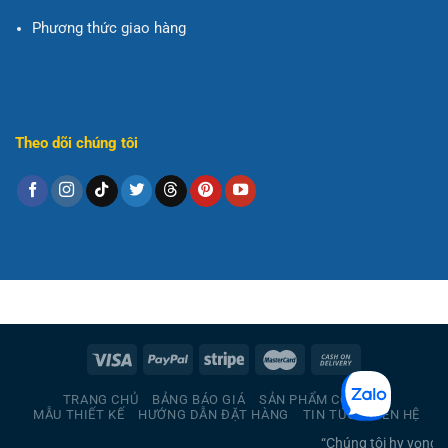
Phương thức giao hàng
Theo dõi chúng tôi
TRANG CHỦ
BẢNG BÁO GIÁ
SẢN PHẨM CÓ SẴN
MẪU THIẾT KẾ
HƯỚNG DẪN ĐẶT HÀNG
TIN TỨC
LIÊN HỆ
“Chúng tôi hy vọng b