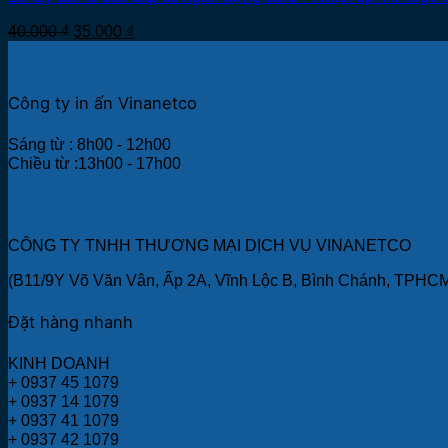
Giá
Giá
40.000
₫
35.000
₫
gốc
hiện
là:
tại
40.000 ₫.
là:
Công ty in ấn Vinanetco
35.000 ₫.
Sáng từ : 8h00 - 12h00
Chiều từ :13h00 - 17h00
CÔNG TY TNHH THƯƠNG MẠI DỊCH VỤ VINANETCO
(B11/9Y Võ Văn Vân, Ấp 2A, Vĩnh Lộc B, Bình Chánh, TPHC
Đặt hàng nhanh
KINH DOANH
+ 0937 45 1079
+ 0937 14 1079
+ 0937 41 1079
+ 0937 42 1079