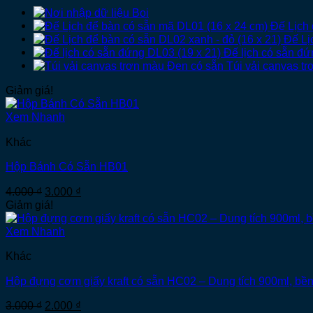
Boi
Đế Lịch 
Đế Lị
Đế lịch có sẵn đứ
Túi vải canvas t
Giảm giá!
Xem Nhanh
Khác
Hộp Bánh Có Sẵn HB01
Giá
Giá
4.000
₫
3.000
₫
gốc
hiện
Giảm giá!
là:
tại
4.000 ₫.
là:
Xem Nhanh
3.000 ₫.
Khác
Hộp đựng cơm giấy kraft có sẵn HC02 – Dung tích 900ml, bền
Giá
Giá
3.000
₫
2.000
₫