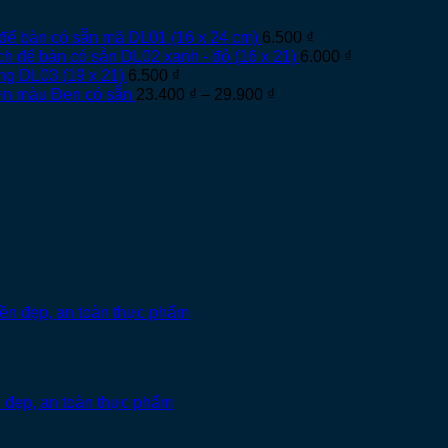
để bàn có sẵn mã DL01 (16 x 24 cm)
6.500
₫
ch để bàn có sẵn DL02 xanh - đỏ (16 x 21)
6.000
₫
ng DL03 (19 x 21)
6.500
₫
Khoảng
rơn màu Đen có sẵn
23.400
₫
–
29.900
₫
giá:
từ
23.400 ₫
đến
29.900 ₫
 đẹp, an toàn thực phẩm