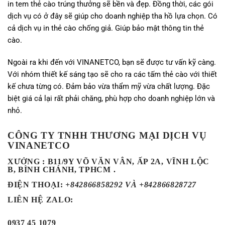
in tem thẻ cào trúng thưởng sẽ bền và đẹp. Đồng thời, các gói
dịch vụ có ở đây sẽ giúp cho doanh nghiệp tha hồ lựa chọn. Có
cả dịch vụ in thẻ cào chống giả. Giúp bảo mật thông tin thẻ
cào.
Ngoài ra khi đến với VINANETCO, bạn sẽ được tư vấn kỹ càng.
Với nhóm thiết kế sáng tạo sẽ cho ra các tấm thẻ cào với thiết
kế chưa từng có. Đảm bảo vừa thẩm mỹ vừa chất lượng. Đặc
biệt giá cả lại rất phải chăng, phù hợp cho doanh nghiệp lớn và
nhỏ.
CÔNG TY TNHH THƯƠNG MẠI DỊCH VỤ
VINANETCO
XƯỞNG : B11/9Y VÕ VĂN VÂN, ẤP 2A, VĨNH LỘC
B, BÌNH CHÁNH, TPHCM .
ĐIỆN THOẠI
:
+842866858292 VÀ +842866828727
LIÊN HỆ ZALO:
0937 45 1079