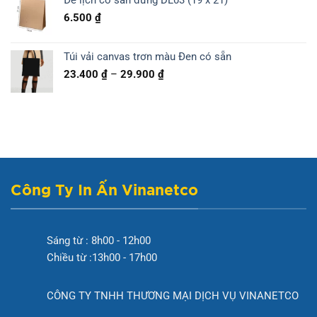
Đế lịch có sẵn đứng DL03 (19 x 21)
6.500
₫
Túi vải canvas trơn màu Đen có sẵn
Khoảng
23.400
₫
–
29.900
₫
giá:
từ
23.400 ₫
đến
29.900 ₫
Công Ty In Ấn Vinanetco
Sáng từ : 8h00 - 12h00
Chiều từ :13h00 - 17h00
CÔNG TY TNHH THƯƠNG MẠI DỊCH VỤ VINANETCO