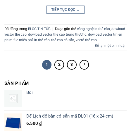
TIẾP TỤC ĐỌC
→
Đã đăng trong
BLOG TIN TỨC
|
Được gắn thẻ
công nghệ in thẻ cào
,
dowload
vector thẻ cào
,
dowload vector thẻ cào trúng thưởng
,
dowload vector tmien
phim file miễn phí
,
in thẻ cào
,
thẻ cao có săn
,
vectỏ thẻ cao
Để lại một bình luận
1
2
3
SẢN PHẨM
Boi
Đế Lịch để bàn có sẵn mã DL01 (16 x 24 cm)
6.500
₫