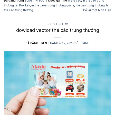
Đã đăng trong
BLOG TIN TỨC
|
Được gắn thẻ
in thẻ cào
,
In thẻ cào trúng
thưởng tại Dak Lak
,
in thẻ caoà trung thương giá rẻ
,
thẻ cào trúng thưởng
,
tin
thẻ cào trung thương
Để lại một bình luận
BLOG TIN TỨC
dowload vector thẻ cào trúng thưởng
ĐÃ ĐĂNG TRÊN
THÁNG 6 17, 2023
BỞI
TRINH