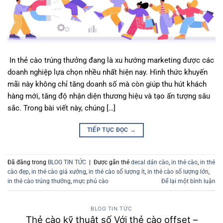
In thẻ cào trúng thưởng đang là xu hướng marketing được các
doanh nghiệp lựa chọn nhều nhất hiện nay. Hình thức khuyến
mãi này không chỉ tăng doanh số mà còn giúp thu hút khách
hàng mới, tăng độ nhận diện thương hiệu và tạo ấn tượng sâu
sắc. Trong bài viết này, chúng […]
TIẾP TỤC ĐỌC
→
Đã đăng trong
BLOG TIN TỨC
|
Được gắn thẻ
decal dán cào
,
in thẻ cào
,
in thẻ
cào đẹp
,
in thẻ cào giá xưởng
,
in thẻ cào số lượng ít
,
in thẻ cào số lượng lớn
,
in thẻ cào trúng thưởng
,
mực phủ cào
Để lại một bình luận
BLOG TIN TỨC
Thẻ cào kỹ thuật số Với thẻ cào offset –