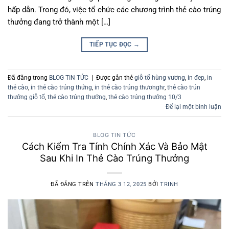
hấp dẫn. Trong đó, việc tổ chức các chương trình thẻ cào trúng
thưởng đang trở thành một […]
TIẾP TỤC ĐỌC
→
Đã đăng trong
BLOG TIN TỨC
|
Được gắn thẻ
giỗ tổ hùng vương
,
in đep
,
in
thẻ cào
,
in thẻ cào trúng thửng
,
in thẻ cào trúng thươnghr
,
thẻ cào trún
thưởng giỗ tổ
,
thẻ cào trúng thưởng
,
thẻ cào trúng thưởng 10/3
Để lại một bình luận
BLOG TIN TỨC
Cách Kiểm Tra Tính Chính Xác Và Bảo Mật
Sau Khi In Thẻ Cào Trúng Thưởng
ĐÃ ĐĂNG TRÊN
THÁNG 3 12, 2025
BỞI
TRINH