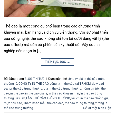
Thẻ cào là một công cụ phổ biến trong các chương trình
khuyến mãi, bán hàng và dịch vụ viễn thông. Với sự phát triển
của công nghệ, thẻ cào không chỉ tồn tại dưới dạng vật lý (thẻ
cào offset) mà còn có phiên bản kỹ thuật số. Vậy doanh
nghiệp nên chọn in […]
TIẾP TỤC ĐỌC
→
Đã đăng trong
BLOG TIN TỨC
|
Được gắn thẻ
công ty giá in thẻ cào trúng
thưởng rẻ
,
CÔNG TY IN THẺ CÀO
,
công ty in thẻ cào tại TP.HCM
,
dowload
vector thẻ cào trúng thưởng
,
giá in thẻ cào trúng thưởng
,
hông tin trên thẻ
cào
,
in thẻ cào
,
in thẻ cào giá rẻ
,
In thẻ cào khuyến mãi
,
In thẻ cào trúng
thưởng Dak lak
,
LÀM THẺ CÀO TRÚNG THƯỞNG
,
lơi ích in thẻ cào chống giả
,
mực phủ cào
,
Tham khảo mẫu thẻ cào đẹp
,
thẻ cào trúng thưởng
,
xưởng in
thẻ cào trúng thưởng
Để lại một bình luận