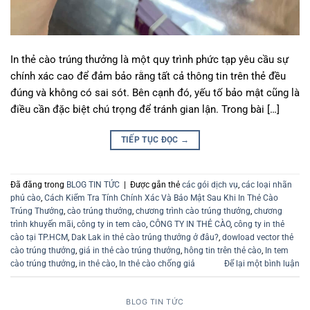
In thẻ cào trúng thưởng là một quy trình phức tạp yêu cầu sự
chính xác cao để đảm bảo rằng tất cả thông tin trên thẻ đều
đúng và không có sai sót. Bên cạnh đó, yếu tố bảo mật cũng là
điều cần đặc biệt chú trọng để tránh gian lận. Trong bài […]
TIẾP TỤC ĐỌC
→
Đã đăng trong
BLOG TIN TỨC
|
Được gắn thẻ
các gói dịch vụ
,
các loại nhãn
phủ cào
,
Cách Kiểm Tra Tính Chính Xác Và Bảo Mật Sau Khi In Thẻ Cào
Trúng Thưởng
,
cào trúng thưởng
,
chương trình cào trúng thưởng
,
chương
trình khuyến mãi
,
công ty in tem cào
,
CÔNG TY IN THẺ CÀO
,
công ty in thẻ
cào tại TP.HCM
,
Dak Lak in thẻ cào trúng thưởng ở đâu?
,
dowload vector thẻ
cào trúng thưởng
,
giá in thẻ cào trúng thưởng
,
hông tin trên thẻ cào
,
In tem
cào trúng thưởng
,
in thẻ cào
,
In thẻ cào chống giả
Để lại một bình luận
BLOG TIN TỨC