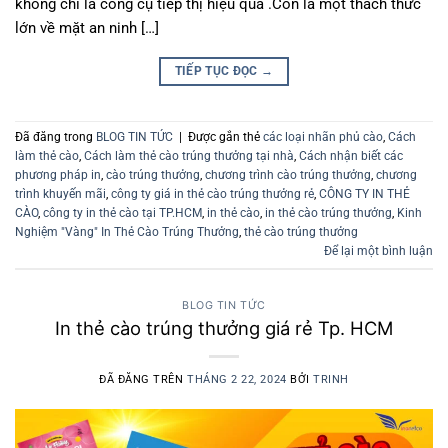
không chỉ là công cụ tiếp thị hiệu quả .Còn là một thách thức
lớn về mặt an ninh […]
TIẾP TỤC ĐỌC
→
Đã đăng trong
BLOG TIN TỨC
|
Được gắn thẻ
các loại nhãn phủ cào
,
Cách
làm thẻ cào
,
Cách làm thẻ cào trúng thưởng tại nhà
,
Cách nhận biết các
phương pháp in
,
cào trúng thưởng
,
chương trình cào trúng thưởng
,
chương
trình khuyến mãi
,
công ty giá in thẻ cào trúng thưởng rẻ
,
CÔNG TY IN THẺ
CÀO
,
công ty in thẻ cào tại TP.HCM
,
in thẻ cào
,
in thẻ cào trúng thưởng
,
Kinh
Nghiệm "Vàng" In Thẻ Cào Trúng Thưởng
,
thẻ cào trúng thưởng
Để lại một bình luận
BLOG TIN TỨC
In thẻ cào trúng thưởng giá rẻ Tp. HCM
ĐÃ ĐĂNG TRÊN
THÁNG 2 22, 2024
BỞI
TRINH