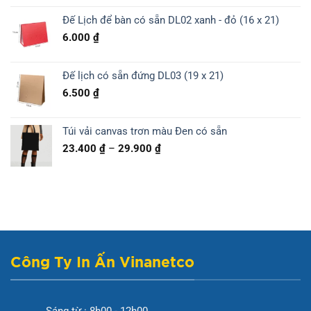
Đế Lịch để bàn có sẵn DL02 xanh - đỏ (16 x 21)
6.000
₫
Đế lịch có sẵn đứng DL03 (19 x 21)
6.500
₫
Túi vải canvas trơn màu Đen có sẵn
Khoảng
23.400
₫
–
29.900
₫
giá:
từ
23.400 ₫
đến
29.900 ₫
Công Ty In Ấn Vinanetco
Sáng từ : 8h00 - 12h00