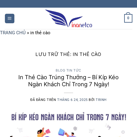
Chuyển
đến
nội
0
dung
TRANG CHỦ
»
in thẻ cào
LƯU TRỮ THẺ:
IN THẺ CÀO
BLOG TIN TỨC
In Thẻ Cào Trúng Thưởng – Bí Kíp Kéo
Ngàn Khách Chỉ Trong 7 Ngày!
ĐÃ ĐĂNG TRÊN
THÁNG 6 24, 2025
BỞI
TRINH