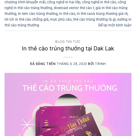
chương trình khuyến mãi
,
công nghệ in hai lớp
,
công nghệ in thẻ cào
,
công
nghệ in thẻ cào trúng thưởng
,
dowload vector thẻ cào t
,
giá in thẻ cào trúng
thưởng
,
In tem cào trúng thưởng
,
in thẻ cào
,
in thẻ caoà trung thương giá rẻ
,
lơi ích in thẻ cào chống giả
,
mực phủ cào
,
thẻ cào trúng thưởng là gì
,
xưởng in
thẻ cào trúng thưởng
Để lại một bình luận
BLOG TIN TỨC
In thẻ cào trúng thưởng tại Dak Lak
ĐÃ ĐĂNG TRÊN
THÁNG 6 28, 2023
BỞI
TRINH