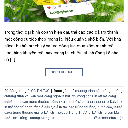
Trong thời đại kinh doanh hiện đại, thẻ cào cào đã trở thành
một công cụ tiếp theo mang lại hiệu quả và phổ biến. Với khả
năng thu hút sự chú ý và tạo động lực mua sắm mạnh mẽ.
Loại hình khuyến mãi này mang lại nhiều lợi ích đáng kể cho
cả […]
TIẾP TỤC ĐỌC
→
Đã đăng trong
BLOG TIN TỨC
|
Được gắn thẻ
chương trình cào trúng thưởng
,
chương trình khuyến mãi
,
công nghệ in hai lớp
,
công nghệ in offset
,
công
nghệ in thẻ cào trúng thưởng
,
công ty giá in thẻ cào trúng thưởng rẻ
,
Dak Lak
in thẻ cào trúng thưởng ở đâu?
,
giá in thẻ cào trúng thưởng
,
in thẻ cào
,
in thẻ
caoà trung thương giá rẻ
,
Lợi Ích Thẻ Cào Trúng Thưởng
,
Lợi Ích To Lớn Mà
Thẻ Cào Trúng Thưởng Mang Lại
Để lại một bình luận