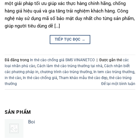
một giải pháp tối ưu giúp xác thực hàng chính hãng, chống
hàng giả hiệu quả và gia tăng trải nghiệm khách hàng. Công
nghệ này sử dụng mã số bảo mật duy nhất cho từng sản phẩm,
giúp người tiêu dùng dễ […]
TIẾP TỤC ĐỌC
→
Đã đăng trong
In thẻ cào chống giả SMS VINANETCO
|
Được gắn thẻ
các
loại nhãn phủ cào
,
Cách làm thẻ cào trúng thưởng tại nhà
,
Cách nhận biết
các phương pháp in
,
chương trình cào trúng thưởng
,
In tem cào trúng thưởng
,
in thẻ cào
,
In thẻ cào chống giả
,
Tham khảo mẫu thẻ cào đẹp
,
thẻ cào trúng
thưởng
Để lại một bình luận
SẢN PHẨM
Boi