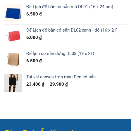
Đế Lịch để bàn có sẵn mã DL01 (16 x 24 cm)
6.500
₫
Đế Lịch để bàn có sẵn DL02 xanh - đỏ (16 x 21)
6.000
₫
Đế lịch có sẵn đứng DL03 (19 x 21)
6.500
₫
Túi vải canvas trơn màu Đen có sẵn
Khoảng
23.400
₫
–
29.900
₫
giá:
từ
23.400 ₫
đến
29.900 ₫