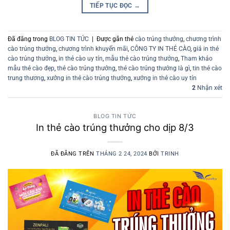
TIẾP TỤC ĐỌC
→
Đã đăng trong
BLOG TIN TỨC
|
Được gắn thẻ
cào trúng thưởng
,
chương trình
cào trúng thưởng
,
chương trình khuyến mãi
,
CÔNG TY IN THẺ CÀO
,
giá in thẻ
cào trúng thưởng
,
in thẻ cào uy tín
,
mẫu thẻ cào trúng thưởng
,
Tham khảo
mẫu thẻ cào đẹp
,
thẻ cào trúng thưởng
,
thẻ cào trúng thưởng là gì
,
tin thẻ cào
trung thương
,
xưởng in thẻ cào trúng thưởng
,
xưởng in thẻ cào uy tín
2
Nhận xét
BLOG TIN TỨC
In thẻ cào trúng thưởng cho dịp 8/3
ĐÃ ĐĂNG TRÊN
THÁNG 2 24, 2024
BỞI
TRINH