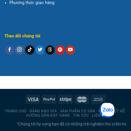
Phương thức giao hàng
Theo dõi chúng tôi
TRANG CHỦ
BẢNG BÁO GIÁ
SẢN PHẨM CÓ SẴN
MẪU THIẾT KẾ
HƯỚNG DẪN ĐẶT HÀNG
TIN TỨC
LIÊN HỆ
úng tôi hy vọng bạn đã có những trải nghiệm thú vị khi mua sắm tại in