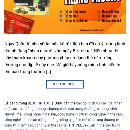
Ngày Quốc tế phụ nữ lại cận kề rồi, liệu bạn đã có ý tưởng kinh
doanh đang “nhen nhóm” vào ngày 8-3 chưa? Nếu chưa thì
hãy tham khảo ngay phương pháp sử dụng thẻ cào trúng
thưởng cho dịp lễ này nhé. Và giờ hãy cùng mình tình hiểu in
thẻ cào trúng thưởng […]
TIẾP TỤC ĐỌC
→
Đã đăng trong
BLOG TIN TỨC
|
Được gắn thẻ
các gói dịch vụ
,
các loại nhãn
phủ cào
,
cào trúng thưởng
,
chương trình cào trúng thưởng
,
chương trình
khuyến mãi
,
công nghệ in hai lớp
,
công nghệ in offset
,
công nghệ in thẻ cào
,
công nghệ in thẻ cào trúng thưởng
,
công ty giá in thẻ cào trúng thưởng rẻ
,
công ty in tem cào
,
công ty in thẻ cào tại TP.HCM
,
Dak Lak in thẻ cào trúng