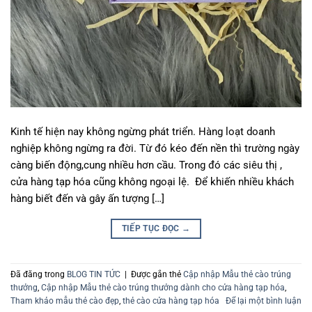
Kinh tế hiện nay không ngừng phát triển. Hàng loạt doanh
nghiệp không ngừng ra đời. Từ đó kéo đến nền thì trường ngày
càng biến động,cung nhiều hơn cầu. Trong đó các siêu thị ,
cửa hàng tạp hóa cũng không ngoại lệ. Để khiến nhiều khách
hàng biết đến và gây ấn tượng […]
TIẾP TỤC ĐỌC
→
Đã đăng trong
BLOG TIN TỨC
|
Được gắn thẻ
Cập nhập Mẫu thẻ cào trúng
thưởng
,
Cập nhập Mẫu thẻ cào trúng thưởng dành cho cửa hàng tạp hóa
,
Tham khảo mẫu thẻ cào đẹp
,
thẻ cào cửa hàng tạp hóa
Để lại một bình luận