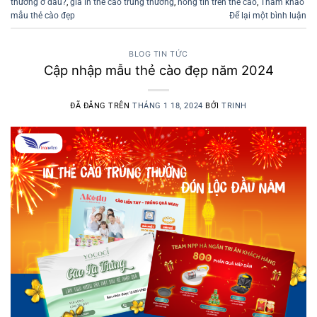
thưởng ở đâu?
,
giá in thẻ cào trúng thưởng
,
hông tin trên thẻ cào
,
Tham khảo
mẫu thẻ cào đẹp
Để lại một bình luận
BLOG TIN TỨC
Cập nhập mẫu thẻ cào đẹp năm 2024
ĐÃ ĐĂNG TRÊN
THÁNG 1 18, 2024
BỞI
TRINH