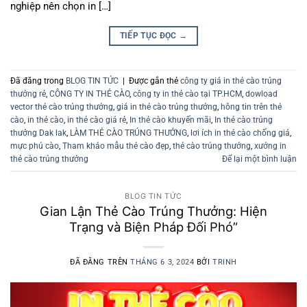
nghiệp nên chọn in […]
TIẾP TỤC ĐỌC
→
Đã đăng trong
BLOG TIN TỨC
|
Được gắn thẻ
công ty giá in thẻ cào trúng
thưởng rẻ
,
CÔNG TY IN THẺ CÀO
,
công ty in thẻ cào tại TP.HCM
,
dowload
vector thẻ cào trúng thưởng
,
giá in thẻ cào trúng thưởng
,
hông tin trên thẻ
cào
,
in thẻ cào
,
in thẻ cào giá rẻ
,
In thẻ cào khuyến mãi
,
In thẻ cào trúng
thưởng Dak lak
,
LÀM THẺ CÀO TRÚNG THƯỞNG
,
lơi ích in thẻ cào chống giả
,
mực phủ cào
,
Tham khảo mẫu thẻ cào đẹp
,
thẻ cào trúng thưởng
,
xưởng in
thẻ cào trúng thưởng
Để lại một bình luận
BLOG TIN TỨC
Gian Lận Thẻ Cào Trúng Thưởng: Hiện
Trạng và Biện Pháp Đối Phó”
ĐÃ ĐĂNG TRÊN
THÁNG 6 3, 2024
BỞI
TRINH