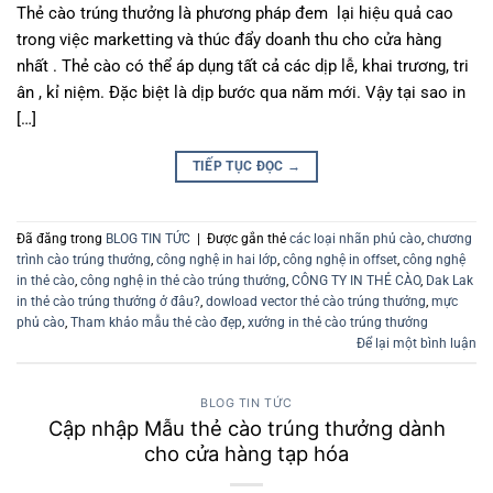
Thẻ cào trúng thưởng là phương pháp đem lại hiệu quả cao
trong việc marketting và thúc đẩy doanh thu cho cửa hàng
nhất . Thẻ cào có thể áp dụng tất cả các dịp lễ, khai trương, tri
ân , kỉ niệm. Đặc biệt là dịp bước qua năm mới. Vậy tại sao in
[…]
TIẾP TỤC ĐỌC
→
Đã đăng trong
BLOG TIN TỨC
|
Được gắn thẻ
các loại nhãn phủ cào
,
chương
trình cào trúng thưởng
,
công nghệ in hai lớp
,
công nghệ in offset
,
công nghệ
in thẻ cào
,
công nghệ in thẻ cào trúng thưởng
,
CÔNG TY IN THẺ CÀO
,
Dak Lak
in thẻ cào trúng thưởng ở đâu?
,
dowload vector thẻ cào trúng thưởng
,
mực
phủ cào
,
Tham khảo mẫu thẻ cào đẹp
,
xưởng in thẻ cào trúng thưởng
Để lại một bình luận
BLOG TIN TỨC
Cập nhập Mẫu thẻ cào trúng thưởng dành
cho cửa hàng tạp hóa