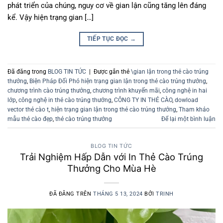
phát triển của chúng, nguy cơ về gian lận cũng tăng lên đáng
kể. Vậy hiện trạng gian […]
TIẾP TỤC ĐỌC
→
Đã đăng trong
BLOG TIN TỨC
|
Được gắn thẻ
\gian lận trong thẻ cào trúng
thưởng
,
Biện Pháp Đối Phó hiện trạng gian lận trong thẻ cào trúng thưởng
,
chương trình cào trúng thưởng
,
chương trình khuyến mãi
,
công nghệ in hai
lớp
,
công nghệ in thẻ cào trúng thưởng
,
CÔNG TY IN THẺ CÀO
,
dowload
vector thẻ cào t
,
hiện trạng gian lận trong thẻ cào trúng thưởng
,
Tham khảo
mẫu thẻ cào đẹp
,
thẻ cào trúng thưởng
Để lại một bình luận
BLOG TIN TỨC
Trải Nghiệm Hấp Dẫn với In Thẻ Cào Trúng
Thưởng Cho Mùa Hè
ĐÃ ĐĂNG TRÊN
THÁNG 5 13, 2024
BỞI
TRINH