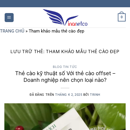
Chuyển
đến
nội
0
dung
TRANG CHỦ
»
Tham khảo mẫu thẻ cào đẹp
LƯU TRỮ THẺ:
THAM KHẢO MẪU THẺ CÀO ĐẸP
BLOG TIN TỨC
Thẻ cào kỹ thuật số Với thẻ cào offset –
Doanh nghiệp nên chọn loại nào?
ĐÃ ĐĂNG TRÊN
THÁNG 4 2, 2025
BỞI
TRINH