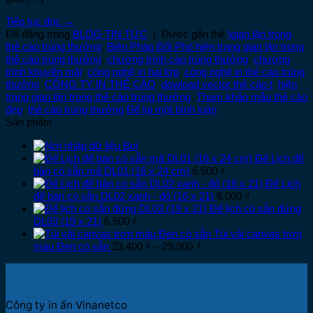
Tiếp tục đọc
→
Đã đăng trong
BLOG TIN TỨC
|
Được gắn thẻ
\gian lận trong
thẻ cào trúng thưởng
,
Biện Pháp Đối Phó hiện trạng gian lận trong
thẻ cào trúng thưởng
,
chương trình cào trúng thưởng
,
chương
trình khuyến mãi
,
công nghệ in hai lớp
,
công nghệ in thẻ cào trúng
thưởng
,
CÔNG TY IN THẺ CÀO
,
dowload vector thẻ cào t
,
hiện
trạng gian lận trong thẻ cào trúng thưởng
,
Tham khảo mẫu thẻ cào
đẹp
,
thẻ cào trúng thưởng
Để lại một bình luận
Sản phẩm
Boi
Đế Lịch để
bàn có sẵn mã DL01 (16 x 24 cm)
6.500
₫
Đế Lịch
để bàn có sẵn DL02 xanh - đỏ (16 x 21)
6.000
₫
Đế lịch có sẵn đứng
DL03 (19 x 21)
6.500
₫
Túi vải canvas trơn
Khoảng
màu Đen có sẵn
23.400
₫
–
29.900
₫
giá:
từ
23.400 ₫
đến
Công ty in ấn Vinanetco
29.900 ₫