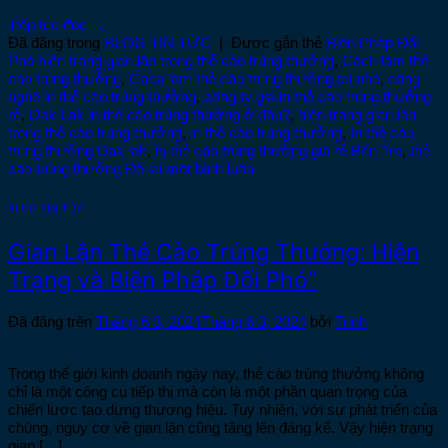
Tiếp tục đọc
→
Đã đăng trong
BLOG TIN TỨC
|
Được gắn thẻ
Biện Pháp Đối
Phó hiện trạng gian lận trong thẻ cào trúng thưởng
,
Cách làm thẻ
cào trúng thưởng
,
Cách làm thẻ cào trúng thưởng tại nhà
,
công
nghệ in thẻ cào trúng thưởng
,
công ty giá in thẻ cào trúng thưởng
rẻ
,
Dak Lak in thẻ cào trúng thưởng ở đâu?
,
hiện trạng gian lận
trong thẻ cào trúng thưởng
,
in thẻ cào trúng thưởng
,
In thẻ cào
trúng thưởng Dak lak
,
in thẻ cào trúng thưởng giá rẻ Bến Tre
,
thẻ
cào trúng thưởng
Để lại một bình luận
BLOG TIN TỨC
Gian Lận Thẻ Cào Trúng Thưởng: Hiện
Trạng và Biện Pháp Đối Phó”
Đã đăng trên
Tháng 6 3, 2024
Tháng 6 3, 2024
bởi
Trinh
Trong thế giới kinh doanh ngày nay, thẻ cào trúng thưởng không
chỉ là một công cụ tiếp thị mà còn là một phần quan trọng của
chiến lược tạo dựng thương hiệu. Tuy nhiên, với sự phát triển của
chúng, nguy cơ về gian lận cũng tăng lên đáng kể. Vậy hiện trạng
gian […]