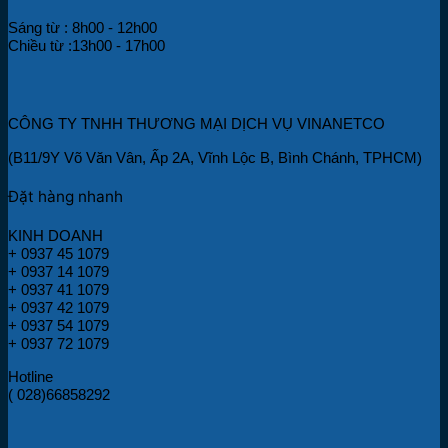
Sáng từ : 8h00 - 12h00
Chiều từ :13h00 - 17h00
CÔNG TY TNHH THƯƠNG MẠI DỊCH VỤ VINANETCO
(B11/9Y Võ Văn Vân, Ấp 2A, Vĩnh Lộc B, Bình Chánh, TPHCM)
Đặt hàng nhanh
KINH DOANH
+ 0937 45 1079
+ 0937 14 1079
+ 0937 41 1079
+ 0937 42 1079
+ 0937 54 1079
+ 0937 72 1079
Hotline
( 028)66858292