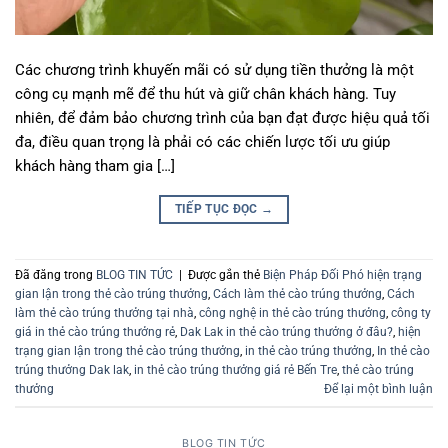
Các chương trình khuyến mãi có sử dụng tiền thưởng là một
công cụ mạnh mẽ để thu hút và giữ chân khách hàng. Tuy
nhiên, để đảm bảo chương trình của bạn đạt được hiệu quả tối
đa, điều quan trọng là phải có các chiến lược tối ưu giúp
khách hàng tham gia […]
TIẾP TỤC ĐỌC
→
Đã đăng trong
BLOG TIN TỨC
|
Được gắn thẻ
Biện Pháp Đối Phó hiện trạng
gian lận trong thẻ cào trúng thưởng
,
Cách làm thẻ cào trúng thưởng
,
Cách
làm thẻ cào trúng thưởng tại nhà
,
công nghệ in thẻ cào trúng thưởng
,
công ty
giá in thẻ cào trúng thưởng rẻ
,
Dak Lak in thẻ cào trúng thưởng ở đâu?
,
hiện
trạng gian lận trong thẻ cào trúng thưởng
,
in thẻ cào trúng thưởng
,
In thẻ cào
trúng thưởng Dak lak
,
in thẻ cào trúng thưởng giá rẻ Bến Tre
,
thẻ cào trúng
thưởng
Để lại một bình luận
BLOG TIN TỨC