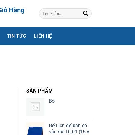
Giỏ Hàng
Tìm
kiếm:
TIN TỨC
LIÊN HỆ
SẢN PHẨM
Boi
Đế Lịch để bàn có
sẵn mã DL01 (16 x