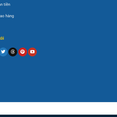
n tiền
iao hàng
tôi