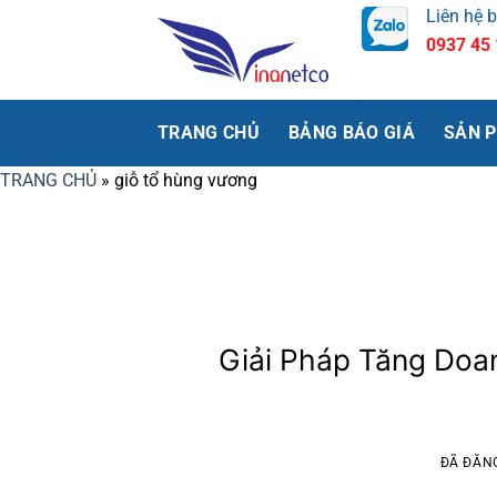
Chuyển
Liên hệ 
đến
0937 45
nội
dung
TRANG CHỦ
BẢNG BÁO GIÁ
SẢN 
TRANG CHỦ
»
giỗ tổ hùng vương
Giải Pháp Tăng Doa
ĐÃ ĐĂN