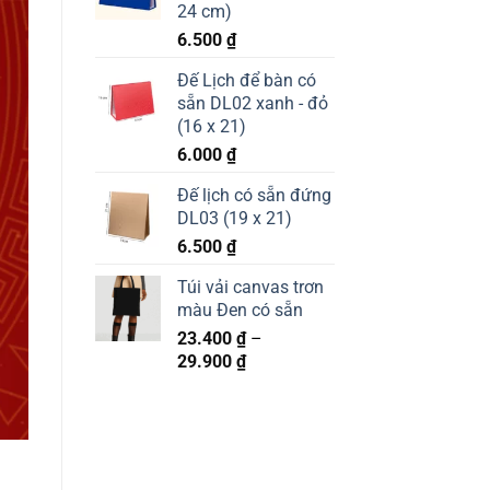
24 cm)
6.500
₫
Đế Lịch để bàn có
sẵn DL02 xanh - đỏ
(16 x 21)
6.000
₫
Đế lịch có sẵn đứng
DL03 (19 x 21)
6.500
₫
Túi vải canvas trơn
màu Đen có sẵn
23.400
₫
–
Khoảng
29.900
₫
giá:
từ
23.400 ₫
đến
29.900 ₫