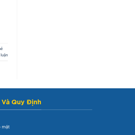
hẻ
 luận
 Và Quy Định
o mật