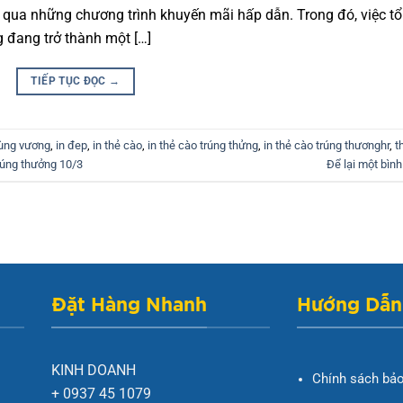
 qua những chương trình khuyến mãi hấp dẫn. Trong đó, việc tổ
g đang trở thành một […]
TIẾP TỤC ĐỌC
→
hùng vương
,
in đep
,
in thẻ cào
,
in thẻ cào trúng thửng
,
in thẻ cào trúng thươnghr
,
t
rúng thưởng 10/3
Để lại một bình
Đặt Hàng Nhanh
Hướng Dẫn
KINH DOANH
Chính sách bả
+ 0937 45 1079