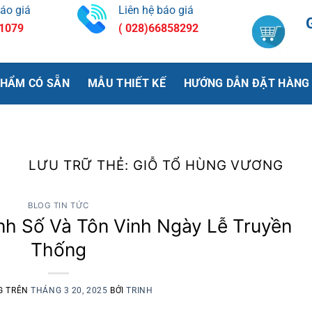
báo giá
Liên hệ báo giá
 1079
( 028)66858292
PHẨM CÓ SẴN
MẪU THIẾT KẾ
HƯỚNG DẪN ĐẶT HÀNG
LƯU TRỮ THẺ:
GIỖ TỔ HÙNG VƯƠNG
BLOG TIN TỨC
nh Số Và Tôn Vinh Ngày Lễ Truyền
Thống
G TRÊN
THÁNG 3 20, 2025
BỞI
TRINH