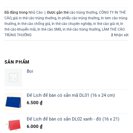
Đã đăng trong
Nhũ Cào
|
Được gắn thẻ
cào trúng thưởng
,
CÔNG TY IN THẺ
CÀO
,
giá in thẻ cào trúng thưởng
,
In phiếu cào trúng thưởng
,
In tem cào trúng
thưởng
,
In thẻ cào chống giả
,
In thẻ cào chuyên nghiệp
,
in thẻ cào giá rẻ
,
In
thẻ cào khuyến mãi
,
In thẻ cào SMS
,
in thẻ cào trúng thưởng
,
LÀM THẺ CÀO
TRÚNG THƯỞNG
2
Nhận xét
SẢN PHẨM
Boi
Đế Lịch để bàn có sẵn mã DL01 (16 x 24 cm)
6.500
₫
Đế Lịch để bàn có sẵn DL02 xanh - đỏ (16 x 21)
6.000
₫