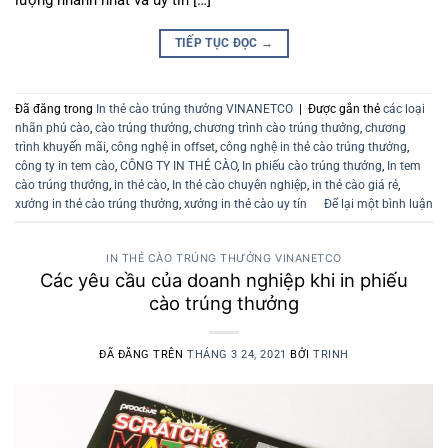
TIẾP TỤC ĐỌC
→
Đã đăng trong
In thẻ cào trúng thưởng VINANETCO
|
Được gắn thẻ
các loại
nhãn phủ cào
,
cào trúng thưởng
,
chương trình cào trúng thưởng
,
chương
trình khuyến mãi
,
công nghệ in offset
,
công nghệ in thẻ cào trúng thưởng
,
công ty in tem cào
,
CÔNG TY IN THẺ CÀO
,
In phiếu cào trúng thưởng
,
In tem
cào trúng thưởng
,
in thẻ cào
,
In thẻ cào chuyên nghiệp
,
in thẻ cào giá rẻ
,
xưởng in thẻ cào trúng thưởng
,
xưởng in thẻ cào uy tín
Để lại một bình luận
IN THẺ CÀO TRÚNG THƯỞNG VINANETCO
Các yêu cầu của doanh nghiệp khi in phiếu
cào trúng thưởng
ĐÃ ĐĂNG TRÊN
THÁNG 3 24, 2021
BỞI
TRINH