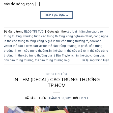
các đê sông, rạch, […]
TIẾP TỤC ĐỌC
→
Đã đăng trong
BLOG TIN TỨC
|
Được gắn thẻ
các loại nhãn phủ cào
,
cào
trúng thưởng
,
chương trình cào trúng thưởng
,
công nghệ in offset
,
công nghệ
in thẻ cào trúng thưởng
,
công ty giá in thẻ cào trúng thưởng rẻ
,
dowload
vector thẻ cào t
,
dowload vector thẻ cào trúng thưởng
,
In phiếu cào trúng
thưởng
,
In tem cào trúng thưởng
,
in thẻ cào
,
in thẻ cào giá rẻ
,
in thẻ cào trúng
thưởng
,
in thẻ cào trúng thưởng giá rẻ Bến Tre
,
lơi ích in thẻ cào chống giả
,
phủ cào trúng thưởng
,
thẻ cào trúng thưởng là gì
Để lại một bình luận
BLOG TIN TỨC
IN TEM (DECAL) CÀO TRÚNG THƯỞNG
TP.HCM
ĐÃ ĐĂNG TRÊN
THÁNG 3 30, 2023
BỞI
TRINH