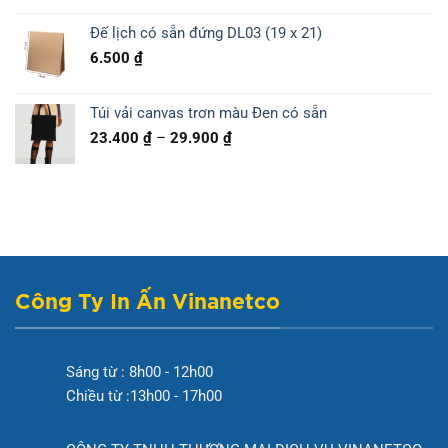
Đế lịch có sẵn đứng DL03 (19 x 21)
6.500
₫
Túi vải canvas trơn màu Đen có sẵn
Khoảng
23.400
₫
–
29.900
₫
giá:
từ
23.400 ₫
đến
29.900 ₫
Công Ty In Ấn Vinanetco
Sáng từ : 8h00 - 12h00
Chiều từ :13h00 - 17h00