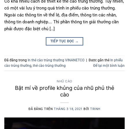
Có khá nhiều cách để thiết kế thẻ cào trúng thưởng. Tuy nhiên,
có một vài lưu ý trong quá trình in phiếu cào trúng thưởng.
Ngoài các thông tin về thể lệ, địa điểm, thông tin các nhân,
thông tin doanh nghiệp…. Thì phần thông tin giải thưởng cần
phải được đặc biệt chú […]
TIẾP TỤC ĐỌC
→
Đã đăng trong
In thẻ cào trúng thưởng VINANETCO
|
Được gắn thẻ
In phiếu
cào trúng thưởng
,
thẻ cào trúng thưởng
Để lại một bình luận
NHŨ CÀO
Bật mí về profile khủng của nhũ phủ thẻ
cào
ĐÃ ĐĂNG TRÊN
THÁNG 3 18, 2021
BỞI
TRINH