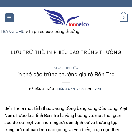
Chuyển
đến
nội
0
dung
TRANG CHỦ
»
In phiếu cào trúng thưởng
LƯU TRỮ THẺ:
IN PHIẾU CÀO TRÚNG THƯỞNG
BLOG TIN TỨC
in thẻ cào trúng thưởng giá rẻ Bến Tre
ĐÃ ĐĂNG TRÊN
THÁNG 6 13, 2023
BỞI
TRINH
Bến Tre là một tỉnh thuộc vùng Đồng bằng sông Cửu Long, Việt
Nam.Trước kia, tỉnh Bến Tre là vùng hoang vu, một thời gian
sau đó có một vài nhóm người đến định cư và thường tập
trung nơi đất cao trên các giồng và ven biển, hoặc dọc theo