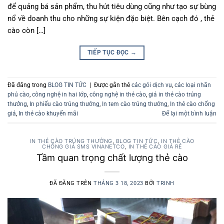
để quảng bá sản phẩm, thu hút tiêu dùng cũng như tạo sự bùng
nổ về doanh thu cho những sự kiện đặc biệt. Bên cạch đó , thẻ
cào còn […]
TIẾP TỤC ĐỌC
→
Đã đăng trong
BLOG TIN TỨC
|
Được gắn thẻ
các gói dịch vụ
,
các loại nhãn
phủ cào
,
công nghệ in hai lớp
,
công nghệ in thẻ cào
,
giá in thẻ cào trúng
thưởng
,
In phiếu cào trúng thưởng
,
In tem cào trúng thưởng
,
In thẻ cào chống
giả
,
In thẻ cào khuyến mãi
Để lại một bình luận
IN THẺ CÀO TRÚNG THƯỞNG
,
BLOG TIN TỨC
,
IN THẺ CÀO
CHỐNG GIẢ SMS VINANETCO
,
IN THẺ CÀO GIÁ RẺ
Tầm quan trọng chất lượng thẻ cào
ĐÃ ĐĂNG TRÊN
THÁNG 3 18, 2023
BỞI
TRINH