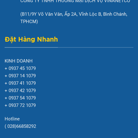
CÔNG TY TNHH THƯƠNG MẠI DỊCH VỤ VINANETCO
(B11/9Y Võ Văn Vân, Ấp 2A, Vĩnh Lộc B, Bình Chánh,
TPHCM)
Đặt Hàng Nhanh
KINH DOANH
+ 0937 45 1079
+ 0937 14 1079
+ 0937 41 1079
+ 0937 42 1079
+ 0937 54 1079
+ 0937 72 1079
Hotline
( 028)66858292