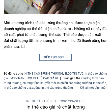
Một chương trình thẻ cào trúng thưởng khi được thực hiện ,
doanh nghiệp có thể đối diện nhiều rủi ro . Những rủi ro này đa
số xuất phát từ chất lượng thẻ cào. Thẻ cào được sản xuất
đạt chất lượng tốt thì chương trình xem như đã thành công hơn
phân nữa. […]
TIẾP TỤC ĐỌC
→
Đã đăng trong
IN THẺ CÀO TRÚNG THƯỞNG
,
BLOG TIN TỨC
,
In thẻ cào chống
giả SMS VINANETCO
,
IN THẺ CÀO GIÁ RẺ
|
Được gắn thẻ
chương trình cào
trúng thưởng
,
chương trình khuyến mãi
,
In phiếu cào trúng thưởng
,
in thẻ cào
,
In thẻ cào chống giả
,
xưởng in thẻ cào trúng thưởng
Để lại một bình luận
IN THẺ CÀO TRÚNG THƯỞNG VINANETCO
In thẻ cào giá rẻ chất lượng