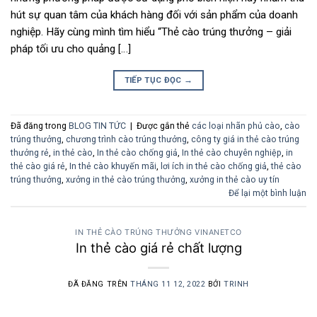
hút sự quan tâm của khách hàng đối với sản phẩm của doanh
nghiệp. Hãy cùng mình tìm hiểu “Thẻ cào trúng thưởng – giải
pháp tối ưu cho quảng […]
TIẾP TỤC ĐỌC
→
Đã đăng trong
BLOG TIN TỨC
|
Được gắn thẻ
các loại nhãn phủ cào
,
cào
trúng thưởng
,
chương trình cào trúng thưởng
,
công ty giá in thẻ cào trúng
thưởng rẻ
,
in thẻ cào
,
In thẻ cào chống giả
,
In thẻ cào chuyên nghiệp
,
in
thẻ cào giá rẻ
,
In thẻ cào khuyến mãi
,
lơi ích in thẻ cào chống giả
,
thẻ cào
trúng thưởng
,
xưởng in thẻ cào trúng thưởng
,
xưởng in thẻ cào uy tín
Để lại một bình luận
IN THẺ CÀO TRÚNG THƯỞNG VINANETCO
In thẻ cào giá rẻ chất lượng
ĐÃ ĐĂNG TRÊN
THÁNG 11 12, 2022
BỞI
TRINH