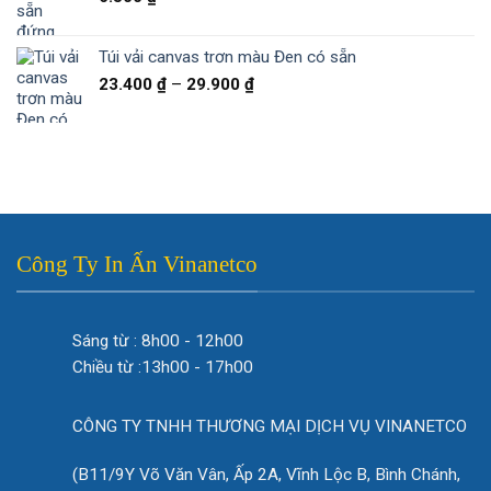
Túi vải canvas trơn màu Đen có sẵn
Khoảng
23.400
₫
–
29.900
₫
giá:
từ
23.400 ₫
đến
29.900 ₫
Công Ty In Ấn Vinanetco
Sáng từ : 8h00 - 12h00
Chiều từ :13h00 - 17h00
CÔNG TY TNHH THƯƠNG MẠI DỊCH VỤ VINANETCO
(B11/9Y Võ Văn Vân, Ấp 2A, Vĩnh Lộc B, Bình Chánh,