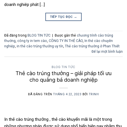
doanh nghiêp phát […]
TIẾP TỤC ĐỌC
→
Đã đăng trong
BLOG TIN TỨC
|
Được gắn thẻ
chương trình cào trúng
thưởng
,
công ty in tem cào
,
CÔNG TY IN THẺ CÀO
,
In thẻ cào chuyên
nghiệp
,
in thẻ cào trúng thưởng uy tín
,
Thẻ cào trúng thưởng ở Phan Thiết
Để lại một bình luận
BLOG TIN TỨC
Thẻ cào trúng thưởng – giải pháp tối ưu
cho quảng bá doanh nghiệp
ĐÃ ĐĂNG TRÊN
THÁNG 4 22, 2023
BỞI
TRINH
In thẻ cào trúng thưởng , thẻ cào khuyến mãi là một trong
những phương pháp được sử dụng phổ biến hiện nay nhằm thu