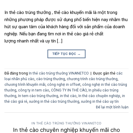
In thẻ cào trúng thưởng , thẻ cào khuyến mãi là một trong
những phương pháp được sử dụng phổ biến hiện nay nhằm thu
hút sự quan tâm của khách hàng đối với sản phẩm của doanh
nghiệp. Nếu bạn đang tìm nơi in thẻ cào giá rẻ chất
lượng nhanh nhất và uy tín […]
TIẾP TỤC ĐỌC
→
Đã đăng trong
In thẻ cào trúng thưởng VINANETCO
|
Được gắn thẻ
các
loại nhãn phủ cào
,
cào trúng thưởng
,
chương trình cào trúng thưởng
,
chương trình khuyến mãi
,
công nghệ in offset
,
công nghệ in thẻ cào trúng
thưởng
,
công ty in tem cào
,
CÔNG TY IN THẺ CÀO
,
In phiếu cào trúng
thưởng
,
In tem cào trúng thưởng
,
in thẻ cào
,
In thẻ cào chuyên nghiệp
,
in
thẻ cào giá rẻ
,
xưởng in thẻ cào trúng thưởng
,
xưởng in thẻ cào uy tín
Để lại một bình luận
IN THẺ CÀO TRÚNG THƯỞNG VINANETCO
In thẻ cào chuyên nghiệp khuyến mãi cho