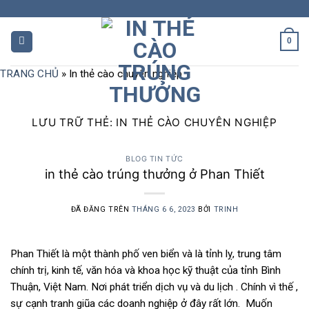
Chuyển
đến
nội
0
dung
TRANG CHỦ
»
In thẻ cào chuyên nghiệp
LƯU TRỮ THẺ:
IN THẺ CÀO CHUYÊN NGHIỆP
BLOG TIN TỨC
in thẻ cào trúng thưởng ở Phan Thiết
ĐÃ ĐĂNG TRÊN
THÁNG 6 6, 2023
BỞI
TRINH
Phan Thiết là một thành phố ven biển và là tỉnh lỵ, trung tâm
chính trị, kinh tế, văn hóa và khoa học kỹ thuật của tỉnh Bình
Thuận, Việt Nam. Nơi phát triển dịch vụ và du lịch . Chính vì thế ,
sự cạnh tranh giũa các doanh nghiệp ở đây rất lớn. Muốn