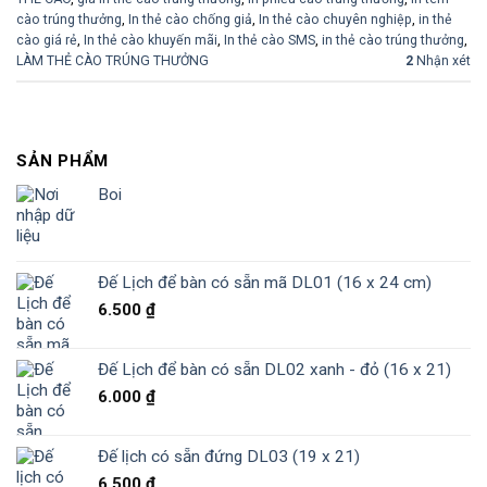
cào trúng thưởng
,
In thẻ cào chống giả
,
In thẻ cào chuyên nghiệp
,
in thẻ
cào giá rẻ
,
In thẻ cào khuyến mãi
,
In thẻ cào SMS
,
in thẻ cào trúng thưởng
,
LÀM THẺ CÀO TRÚNG THƯỞNG
2
Nhận xét
SẢN PHẨM
Boi
Đế Lịch để bàn có sẵn mã DL01 (16 x 24 cm)
6.500
₫
Đế Lịch để bàn có sẵn DL02 xanh - đỏ (16 x 21)
6.000
₫
Đế lịch có sẵn đứng DL03 (19 x 21)
6.500
₫