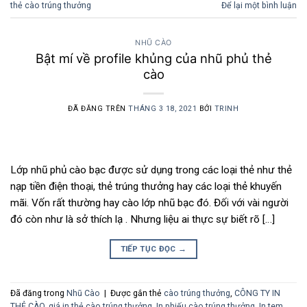
thẻ cào trúng thưởng
Để lại một bình luận
NHŨ CÀO
Bật mí về profile khủng của nhũ phủ thẻ
cào
ĐÃ ĐĂNG TRÊN
THÁNG 3 18, 2021
BỞI
TRINH
Lớp nhũ phủ cào bạc được sử dụng trong các loại thẻ như thẻ
nạp tiền điện thoại, thẻ trúng thưởng hay các loại thẻ khuyến
mãi. Vốn rất thường hay cào lớp nhũ bạc đó. Đối với vài người
đó còn như là sở thích lạ . Nhưng liệu ai thực sự biết rõ […]
TIẾP TỤC ĐỌC
→
Đã đăng trong
Nhũ Cào
|
Được gắn thẻ
cào trúng thưởng
,
CÔNG TY IN
THẺ CÀO
,
giá in thẻ cào trúng thưởng
,
In phiếu cào trúng thưởng
,
In tem